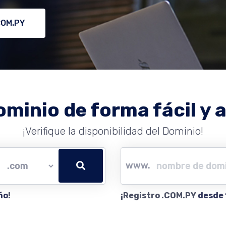
COM.PY
ominio de forma fácil y a
¡Verifique la disponibilidad del Dominio!
www.
ño
!
¡Registro .COM.PY
desde 