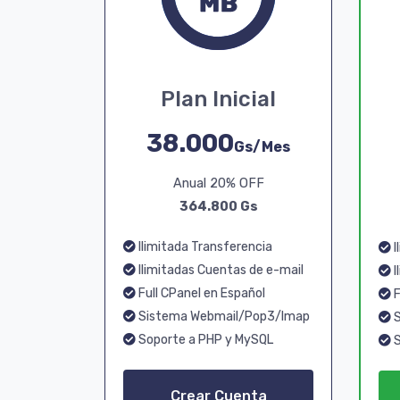
Plan Inicial
38.000
Gs/Mes
Anual 20% OFF
364.800 Gs
Ilimitada Transferencia
I
Ilimitadas Cuentas de e-mail
I
Full CPanel en Español
F
Sistema Webmail/Pop3/Imap
S
Soporte a PHP y MySQL
S
Crear Cuenta