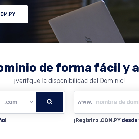
COM.PY
ominio de forma fácil y a
¡Verifique la disponibilidad del Dominio!
www.
ño
!
¡Registro .COM.PY
desde 