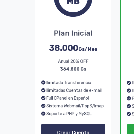
Plan Inicial
38.000
Gs/Mes
Anual 20% OFF
364.800 Gs
Ilimitada Transferencia
I
Ilimitadas Cuentas de e-mail
I
Full CPanel en Español
F
Sistema Webmail/Pop3/Imap
S
Soporte a PHP y MySQL
S
Crear Cuenta