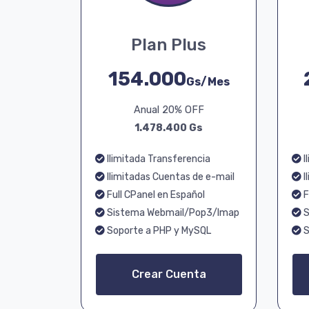
Plan Plus
154.000
Gs/Mes
Anual 20% OFF
1.478.400 Gs
Ilimitada Transferencia
I
Ilimitadas Cuentas de e-mail
I
Full CPanel en Español
F
Sistema Webmail/Pop3/Imap
S
Soporte a PHP y MySQL
S
Crear Cuenta