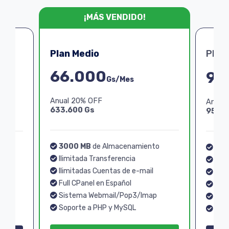
¡MÁS VENDIDO!
Plan Medio
Plan
66.000
99
Gs/Mes
Anual 20% OFF
Anual
633.600 Gs
950.4
3000 MB
de Almacenamiento
o
40
Ilimitada Transferencia
Ilim
Ilimitadas Cuentas de e-mail
Ilim
Full CPanel en Español
Full
Sistema Webmail/Pop3/Imap
p
Sis
Soporte a PHP y MySQL
Sopo