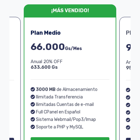
¡MÁS VENDIDO!
Plan Medio
Plan
66.000
99
Gs/Mes
Anual 20% OFF
Anual
633.600 Gs
950.4
3000 MB
de Almacenamiento
o
40
Ilimitada Transferencia
Ilim
Ilimitadas Cuentas de e-mail
Ilim
Full CPanel en Español
Full
Sistema Webmail/Pop3/Imap
p
Sis
Soporte a PHP y MySQL
Sopo