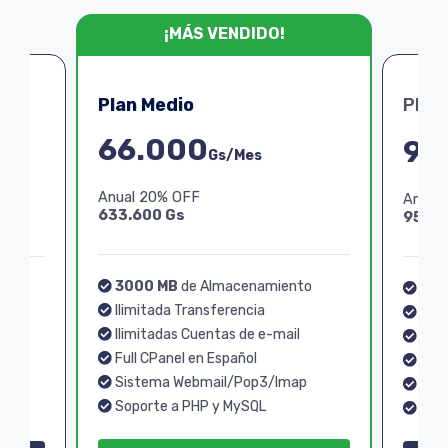
¡MÁS VENDIDO!
Plan Medio
Plan
66.000
99
Gs/Mes
Anual 20% OFF
Anual
633.600 Gs
950.4
3000 MB
de Almacenamiento
o
40
Ilimitada Transferencia
Ilim
Ilimitadas Cuentas de e-mail
Ilim
Full CPanel en Español
Full
Sistema Webmail/Pop3/Imap
p
Sis
Soporte a PHP y MySQL
Sopo