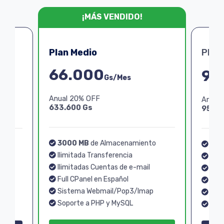
¡MÁS VENDIDO!
Plan Medio
Plan
66.000
99
Gs/Mes
Anual 20% OFF
Anual
633.600 Gs
950.4
3000 MB
de Almacenamiento
o
40
Ilimitada Transferencia
Ilim
Ilimitadas Cuentas de e-mail
Ilim
Full CPanel en Español
Full
Sistema Webmail/Pop3/Imap
p
Sis
Soporte a PHP y MySQL
Sopo