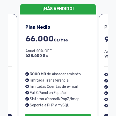
¡MÁS VENDIDO!
Plan Medio
Plan
66.000
99
Gs/Mes
Anual 20% OFF
Anual
633.600 Gs
950.4
3000 MB
de Almacenamiento
o
40
Ilimitada Transferencia
Ilim
Ilimitadas Cuentas de e-mail
Ilim
Full CPanel en Español
Full
Sistema Webmail/Pop3/Imap
p
Sis
Soporte a PHP y MySQL
Sopo